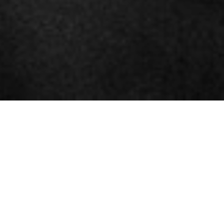
Hola sóc la Montse
y avui faré el
que m’agrada.
Endavant